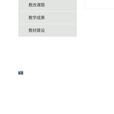
教改课题
教学成果
教材建设
友情链接
财经分院
城市建设学院
软件分院
ALL CONTE