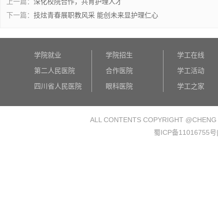
上一篇：
深化校院合作，共育护理人才
下一篇：
技炫青春展职教风采 能创未来显护理仁心
学院就业
学院招生
学工在线
第二人民医院
合作医院
学工活动
四川省人民医院
眼科医院
学工之家
ALL CONTENTS COPYRIGHT @
CHENG
蜀ICP备11016755号