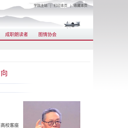
学院主站
|
打印本页
|
收藏本页
成职朗读者
图情协会
方向
所高校客座