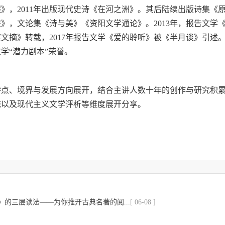
程》，2011年出版现代史诗《在河之洲》。其后陆续出版诗集《
》，文论集《诗与美》《资阳文学通论》。2013年，报告文学
摘》转载，2017年报告文学《爱的聆听》被《半月谈》引述。2
学“潜力剧本”荣誉。
特点、境界与发展方向展开，结合主讲人数十年的创作与研究积
统以及现代主义文学评析等维度展开分享。
》的三层读法——为你推开古典名著的阅...
[ 06-08 ]