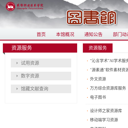
首页
本馆概况
通知公告
部门动
资源服务
资源服务
“沁言学术”AI学术服
试用资源
"源素通"软件素材资
数字资源
外文资源
万方综合资源库服务
馆藏文献查询
电子图书
设计师之家资源库
移动端学习资源