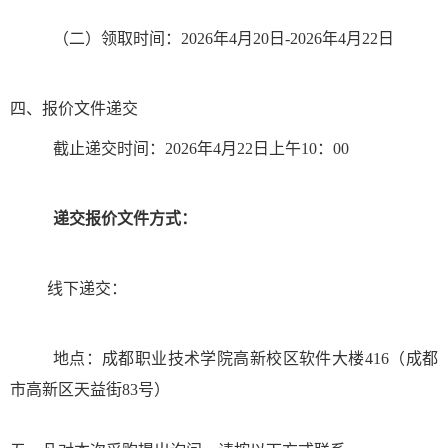
（二）领取时间：
2026
年
4
月
20
日
-2026
年
4
月
22
日
四、
报价文件
递交
截止递交时间：
2026
年
4
月
22
日上午
10：
00
递交报价文件方式：
线下递交：
地点：成都职业技术学院
高新
校区
软件大
楼
416
（成都
市
高新
区
天益
街
83
号
）