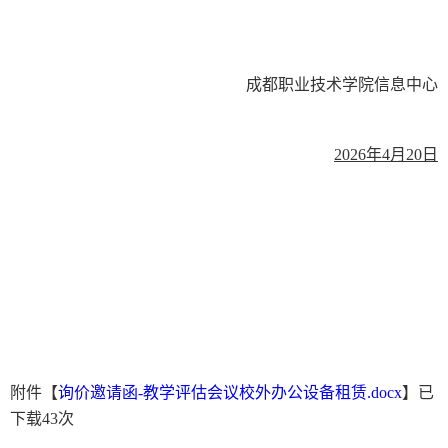
成都职业技术学院
信息中心
2026
年
4
月
20
日
附件【
询价邀请函-教学评估会议校外办公设备租赁.docx
】已
下载
43
次