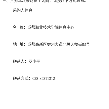
五、
凡对本次采购提出询问，请按以下方式联系。
采购人信息
名
称：
成都职业技术学院
信息中心
地
址：
成都高新区益州大道北段天益街
83
号
联系人：
罗小平
联系方式：
028-85311312