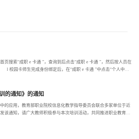
页搜索“成职 e 卡通 ”，查询到后点击“成职 e 卡通 ”，然后按人员在
卡师生完成身份绑定后，在“成职 e 卡通 ”中点击“个人中心
个人中心 ”，进入操作页面,进行“校园卡充值 ...
训的通知》的通知
中的应用，教育部职业院校信息化教学指导委员会联合多家单位于近
发该通知，请广大教师积极参与本次培训活动，共同推进职业教育高
展论坛”专家报告视频资源，围绕“深化人工智能教育应用，赋能现代职