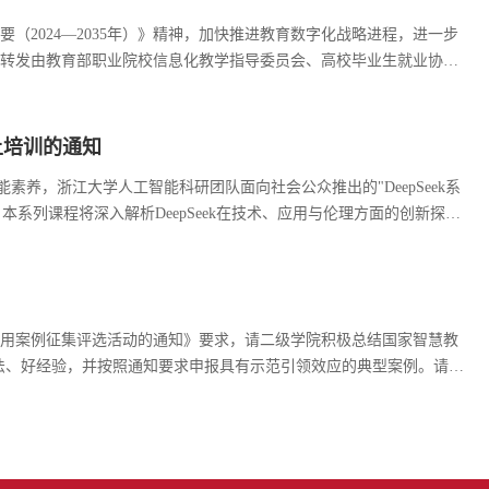
2024—2035年）》精神，加快推进教育数字化战略进程，进一步
转发由教育部职业院校信息化教学指导委员会、高校毕业生就业协会
专题培训”活动通知。此次培训内容聚焦人工智能在职业教育中的实际
上培训的通知
养，浙江大学人工智能科研团队面向社会公众推出的"DeepSeek系
系列课程将深入解析DeepSeek在技术、应用与伦理方面的创新探
教授作《DeepSeek：回望AI三大主义与加强通识教育》专题报
应用案例征集评选活动的通知》要求，请二级学院积极总结国家智慧教
效以及工作中的好做法、好经验，并按照通知要求申报具有示范引领效应的典型案例。请各
案例，并以二级学院为单位将各案例的申报表+典型案例（Word版和