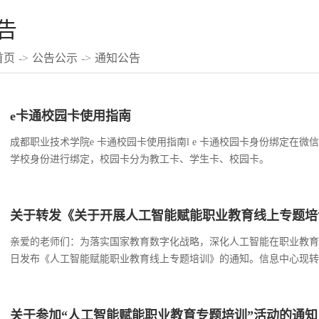
告
首页
->
公告公示
->
通知公告
e卡通校园卡使用指南
成都职业技术学院e 卡通校园卡使用指南l e 卡通校园卡身份绑定在微信首
学校身份进行绑定，校园卡分为教工卡、学生卡、校园卡。 l 校园
”，进入操作页面如图。 l 校园卡充值在“成职 e 卡通 ”中点击“
关于转发《关于开展人工智能赋能职业教育线上专题培
亲爱的老师们：为落实国家教育数字化战略，深化人工智能在职业教育
日发布《人工智能赋能职业教育线上专题培训》的通知。信息中心现转
质量发展。本次培训依托“第十一届职业院校信息化教学改革与创新发
教体系建设”主题展开，内容...
关于参加“人工智能赋能职业教育专题培训”活动的通知