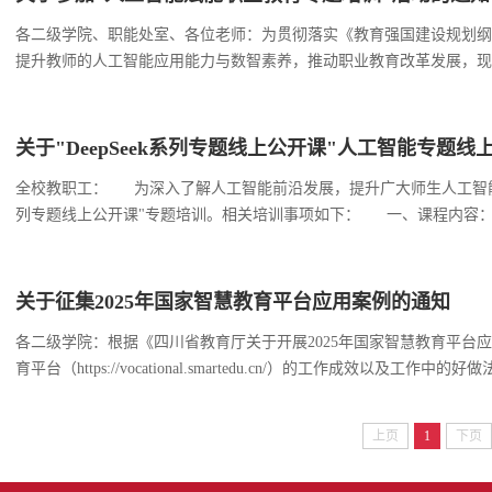
各二级学院、职能处室、各位老师：为贯彻落实《教育强国建设规划纲要（
提升教师的人工智能应用能力与数智素养，推动职业教育改革发展，现
教育数字化服务工作委员会联合举办的第六期“人工智能赋能职业教育
应用与发展趋势，并将开展针对 ...
关于"DeepSeek系列专题线上公开课"人工智能专题线
全校教职工： 为深入了解人工智能前沿发展，提升广大师生人工智能素
列专题线上公开课"专题培训。相关培训事项如下： 一、课程内容：本
索，系统讲解人工智能发展现状与未来趋势。首期课程将邀请浙江大学吴飞
告，深入浅出地介绍人工智能发...
关于征集2025年国家智慧教育平台应用案例的通知
各二级学院：根据《四川省教育厅关于开展2025年国家智慧教育平台
育平台（https://vocational.smartedu.cn/）的工作成
二级学院严格按照通知的要求的内容和格式（参见附件1、2）编制典型
PDF版）于2025年12月11日下...
上页
1
下页