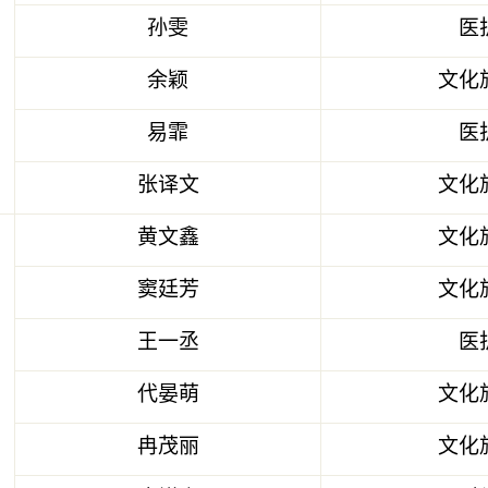
孙雯
医
余颖
文化
易霏
医
张译文
文化
黄文鑫
文化
窦廷芳
文化
王一丞
医
代晏萌
文化
冉茂丽
文化