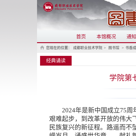
首页
本馆概况
通
您现在的位置：
成都职业技术学院
>
图书馆
>
书香
经典诵读
学院第
2024年是新中国成立75周
艰难起步，到改革开放的伟大
民族复兴的新征程。路遥而不坠
嵘岁月，诵盛世华章
——
献礼