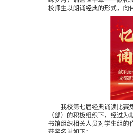
校师生
以朗诵经典的形式，向
我
校
第七届经典诵读
比赛
（部）的积极
组织
下，
经过为
书馆组织相关人员
对学生组的
获奖名单
如下
：