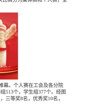
下帷幕。
个人赛
在
工会及
各分院
组513个，学生组377个
。经图
名，三等奖
8
名
，优秀奖
10名
，