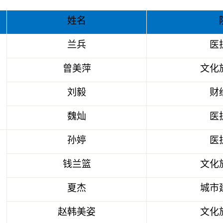
姓名
兰兵
医
曾美萍
文化
刘毅
财
魏灿
医
孙婷
医
钱兰篮
文化
夏杰
城市
赵韩美姿
文化