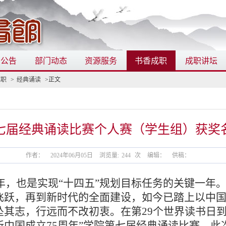
知公告
部门动态
资源服务
书香成职
成职讲坛
成职
>
经典诵读
>正文
七届经典诵读比赛个人赛（学生组）获奖
作者：
2024年06月05日
浏览量:
244
次
编辑：
供稿：
年，也是实现“十四五”规划目标任务的关键一年。
飞跃，再到新时代的全面建设，如今已踏上以中
其志，行远而不改初衷。在第29个世界读书日
新中国成立
75周年
”
学院第七届经典诵读比赛
。此