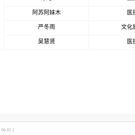
阿苏阿妹木
医
严冬雨
文化
吴慧贤
医
[ 06-05 ]