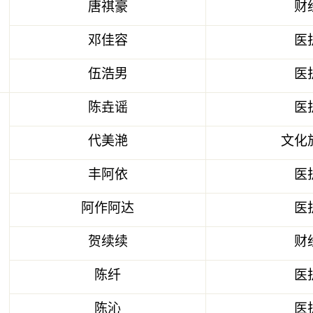
唐祺豪
财
邓佳容
医
伍浩男
医
陈垚谣
医
代美滟
文化
丰阿依
医
阿作阿达
医
贺续续
财
陈纤
医
陈沁
医