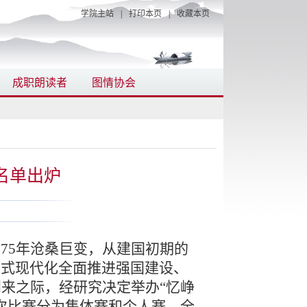
学院主站
|
打印本页
|
收藏本页
成职朗读者
图情协会
名单出炉
75年沧桑巨变，从建国初期的
国式现代化全面推进强国建设、
到来
之际，经研究决定举办
“
忆峥
次比赛分为集体赛和个人赛，全