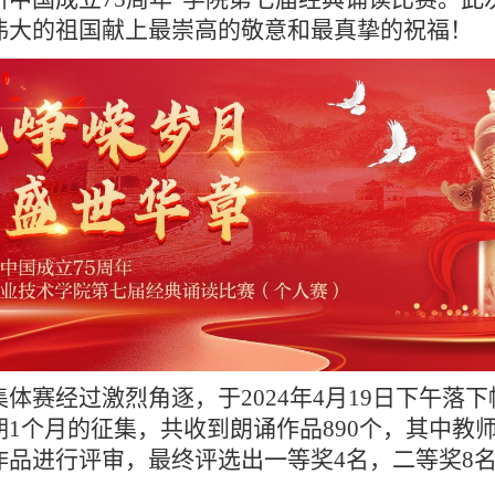
伟大的祖国献上最崇高的敬意和最真挚的祝福！
集体赛
经过激烈角逐
，于
2024年4月19日下午落
期
1个月的征集，
共收到
朗诵作品
890个，其中教师
作品
进行
评审，最终
评选出一等奖
4
名，二等奖
8