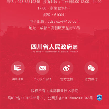
电话：028-85319345 接听时段：工作日9:00-12:00、14:00-
第 2 页
17:00（寒暑假除外）
邮编：610041
电子邮箱：cdzyjsxy@163.com
地址：成都市高新区天益街83号
网络理政
书记校长信箱
官方微博
官方微信
版权所有：成都职业技术学院
蜀ICP备11016755号-1
川公网安备51019002001345号