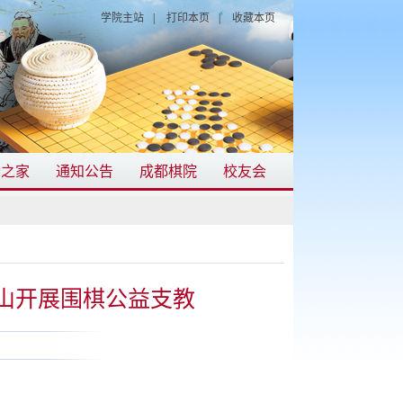
学院主站
|
打印本页
|
收藏本页
会之家
通知公告
成都棋院
校友会
山开展围棋公益支教