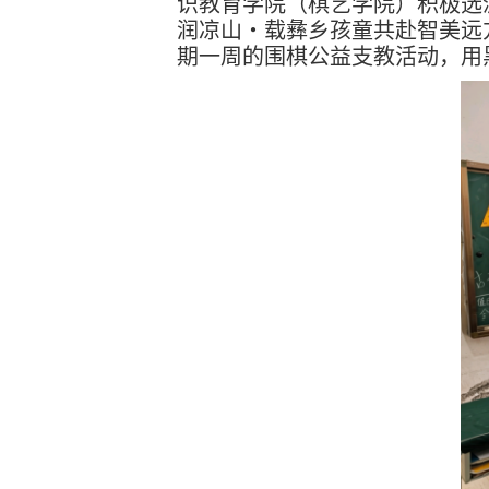
识教育学院（棋艺学院）积极选
润凉山・载彝乡孩童共赴智美远
期一周的围棋公益支教活动，用