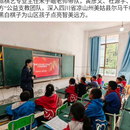
派棋艺专业主任宋子瞻老师带队，黄彦文、杜源宇、
方”公益支教团队，深入四川省凉山州美姑县尔马千
黑白棋子为山区孩子点亮智美远方。