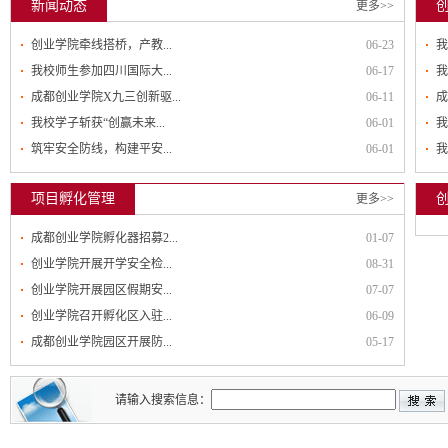
新闻动态
更多>>
创业学院牵线搭桥，产教...
06-23
我
我校师生参加四川国际大...
06-17
我
成都创业学院X九三创新驱...
06-11
成
我校学子斩获“创赢未来...
06-01
我
筑牢安全防线，构建平安...
06-01
我
项目孵化管理
更多>>
成都创业学院孵化器招募2...
01-07
创业学院开展开学安全检...
08-31
创业学院开展园区假期安...
07-07
创业学院召开孵化区入驻...
06-09
成都创业学院园区开展防...
05-17
请输入搜索信息：